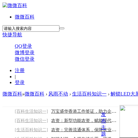
微微百科
快捷导航
QQ登录
微博登录
微信登录
注册
|
登录
微微百科
»
微微百科
›
风雨不动
›
生活百科知识一
›
解锁LED大屏
[百科生活知识一]
万宝盛华香港工作签证，助力企业高效赴港
发
[百科生活知识一]
农资：新型功能农资，赋能现代农业提质升级
布
主
[生活百科知识二]
农资：完善流通体系，保障农业稳产稳价
题