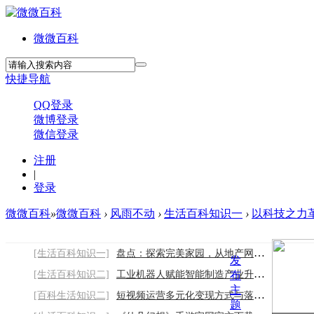
微微百科
快捷导航
QQ登录
微博登录
微信登录
注册
|
登录
微微百科
»
微微百科
›
风雨不动
›
生活百科知识一
›
以科技之力革新
[生活百科知识一]
盘点：探索完美家园，从地产网站建设开始
发
[生活百科知识二]
工业机器人赋能智能制造产业升级核心价值
布
主
[百科生活知识二]
短视频运营多元化变现方式与落地实操思路
题