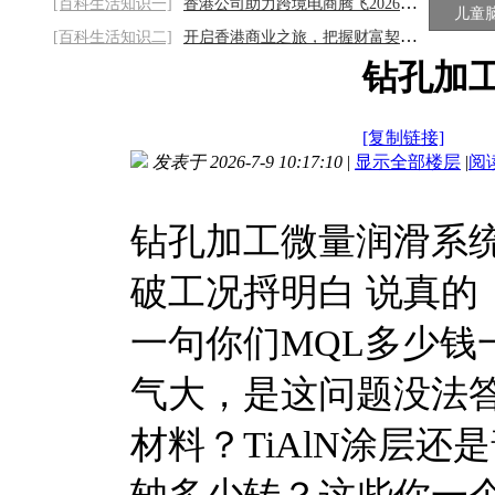
[百科生活知识一]
香港公司助力跨境电商腾飞2026/8/7
儿童
[百科生活知识二]
开启香港商业之旅，把握财富契机2026/8/7
钻孔加
[复制链接]
发表于 2026-7-9 10:17:10
|
显示全部楼层
|
阅
钻孔加工微量润滑系
破工况捋明白 说真的
一句你们MQL多少钱
气大，是这问题没法
材料？TiAlN涂层