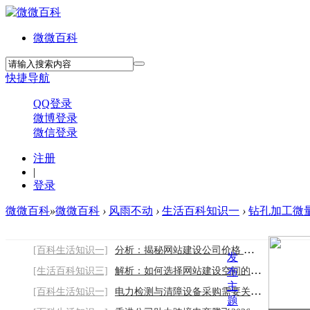
微微百科
快捷导航
QQ登录
微博登录
微信登录
注册
|
登录
微微百科
»
微微百科
›
风雨不动
›
生活百科知识一
›
钻孔加工微
[百科生活知识一]
分析：揭秘网站建设公司价格 如何选择比较
发
[生活百科知识三]
解析：如何选择网站建设空间的大小
布
主
[百科生活知识一]
电力检测与清障设备采购需要关注哪些因素
题