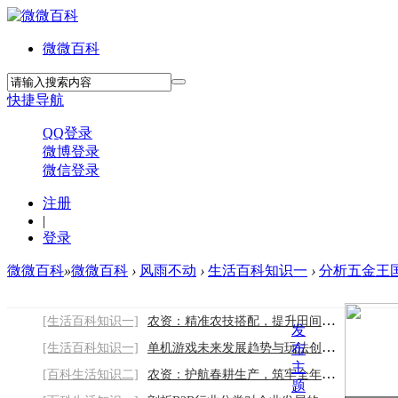
微微百科
快捷导航
QQ登录
微博登录
微信登录
注册
|
登录
微微百科
»
微微百科
›
风雨不动
›
生活百科知识一
›
分析五金王
[生活百科知识一]
农资：精准农技搭配，提升田间种植效益
发
[生活百科知识一]
单机游戏未来发展趋势与玩法创新方向
布
主
[百科生活知识二]
农资：护航春耕生产，筑牢全年丰收根基
题