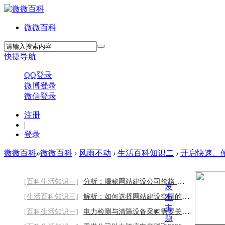
微微百科
快捷导航
QQ登录
微博登录
微信登录
注册
|
登录
微微百科
»
微微百科
›
风雨不动
›
生活百科知识二
›
开启快速、便捷
[百科生活知识一]
分析：揭秘网站建设公司价格 如何选择比较
发
[生活百科知识三]
解析：如何选择网站建设空间的大小
布
主
[百科生活知识一]
电力检测与清障设备采购需要关注哪些因素
题