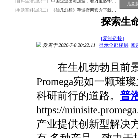
[百科生活知识一]
中国企业出海加速，看万宝盛华如何猎取全球
儿童
[生活百科知识二]
《仙凡幻想》手游官网官方下载链接：开启仙
探索生命
[复制链接]
发表于 2026-7-8 20:22:11
|
显示全部楼层
|
阅
在生机勃勃且前景
Promega宛如一颗
科研前行的道路。
普
https://minisite.p
产业提供创新型解决