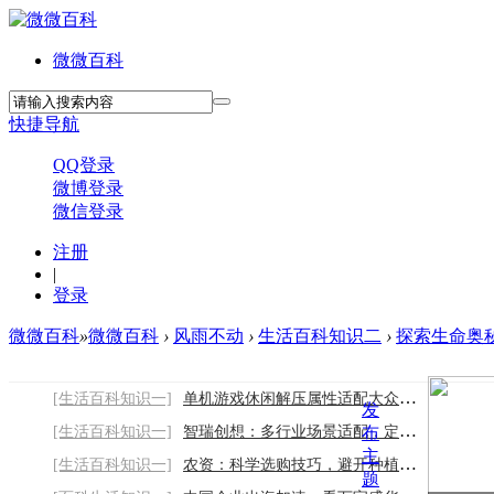
微微百科
快捷导航
QQ登录
微博登录
微信登录
注册
|
登录
微微百科
»
微微百科
›
风雨不动
›
生活百科知识二
›
探索生命奥秘，
[生活百科知识一]
单机游戏休闲解压属性适配大众日常娱乐
发
[生活百科知识一]
智瑞创想：多行业场景适配，定制专属声誉解
布
主
[生活百科知识一]
农资：科学选购技巧，避开种植采购误区
题