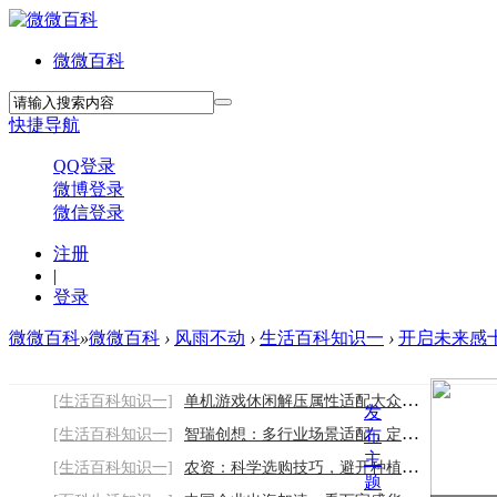
微微百科
快捷导航
QQ登录
微博登录
微信登录
注册
|
登录
微微百科
»
微微百科
›
风雨不动
›
生活百科知识一
›
开启未来感十足
[生活百科知识一]
单机游戏休闲解压属性适配大众日常娱乐
发
[生活百科知识一]
智瑞创想：多行业场景适配，定制专属声誉解
布
主
[生活百科知识一]
农资：科学选购技巧，避开种植采购误区
题