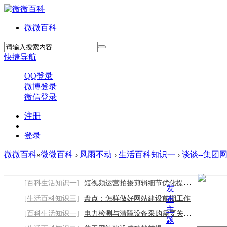
微微百科
快捷导航
QQ登录
微博登录
微信登录
注册
|
登录
微微百科
»
微微百科
›
风雨不动
›
生活百科知识一
›
谈谈--集团
[百科生活知识一]
短视频运营拍摄剪辑细节优化提升作品质感
发
[生活百科知识三]
盘点：怎样做好网站建设前期工作
布
主
[百科生活知识一]
电力检测与清障设备采购需要关注哪些因素
题