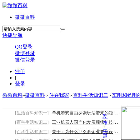
微微百科
快捷导航
QQ登录
微博登录
微信登录
注册
|
登录
微微百科
»
微微百科
›
住在我家
›
百科生活知识二
›
车削和铣削的
[生活百科知识一]
单机游戏自由探索玩法带来的独特游玩乐趣
发
[百科生活知识二]
工业机器人国产化发展现状与技术突破趋势
布
主
[百科生活知识二]
关于：为什么那么多企业要建设网站-
题