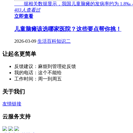
据相关数据显示，我国儿童脑瘫的发病率约为 1.8‰ -
403人查看过
立即查看
儿童脑瘫该选哪家医院？这些要点帮你挑！
2026-03-09
生活百科知识二
让起名更简单
反馈建议：麻烦到管理处反馈
我的电话：这个不能给
工作时间：周一到周五
关于我们
友情链接
云服务支持