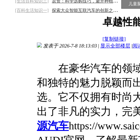
[生活百科知识三]
农资：科学选购技巧，避开种植采购误区
儿童
[百科生活知识一]
探索大众智能互联汽车的创新之路2026/8/8
卓越性能
[复制链接]
发表于 2026-7-8 18:13:03
|
显示全部楼层
|
阅
在豪华汽车的领域
和独特的魅力脱颖而
选。它不仅拥有时尚
出了非凡的实力，完
源汽车
https://www.s