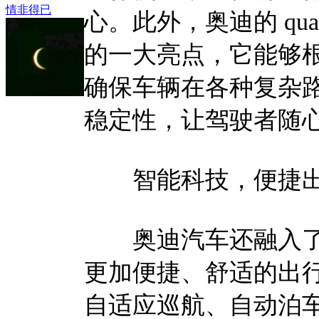
情非得已
心。此外，奥迪的 qu
的一大亮点，它能够
确保车辆在各种复杂
稳定性，让驾驶者随
智能科技，便捷
奥迪汽车还融入了
更加便捷、舒适的出
自适应巡航、自动泊