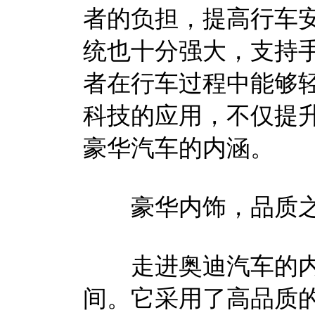
者的负担，提高行车
统也十分强大，支持
者在行车过程中能够
科技的应用，不仅提
豪华汽车的内涵。
豪华内饰，品质
走进奥迪汽车的内
间。它采用了高品质