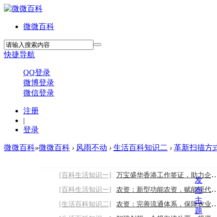
微微百科
快捷导航
QQ登录
微博登录
微信登录
注册
|
登录
微微百科
»
微微百科
›
风雨不动
›
生活百科知识二
›
革新扫描方式，
[百科生活知识一]
万宝盛华香港工作签证，助力企业高效赴港
发
[百科生活知识一]
农资：新型功能农资，赋能现代农业提质升级
布
主
[生活百科知识二]
农资：完善流通体系，保障农业稳产稳价
题