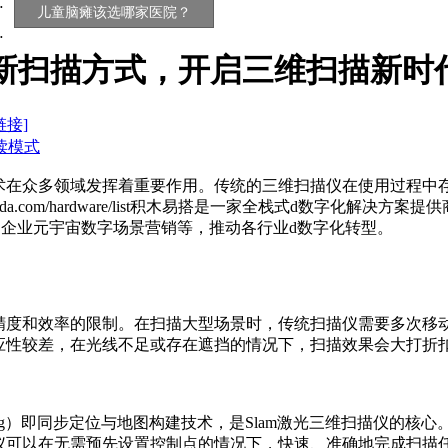
儿童脑瘫该选哪家医院？
新扫描方式，开启三维扫描新时代20
链接]
读模式
众多领域发挥着重要作用。传统的三维扫描仪在使用过程中存在
w.jimuyida.com/hardware/list积木易搭是一家全栈式d
定制、企业元宇宙数字场景营销等，推动各行业d数字化转型。
和效率的限制。在扫描大型场景时，传统扫描仪需要多次移动
应性较差，在光线不足或存在遮挡的情况下，扫描效果会大打折
tion and Mapping）即同步定位与地图构建技术，是Slam激光
描仪可以在无需预先设置控制点的情况下，快速、准确地完成扫