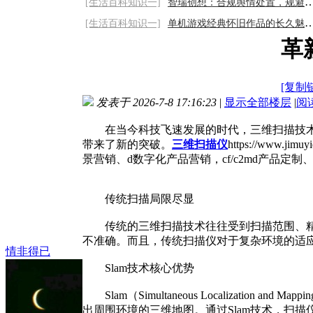
[生活百科知识一]
智瑞创想：合规舆情处置，规避行业风控隐患
[生活百科知识一]
单机游戏经典怀旧作品的长久魅力与情怀
革
[复制
发表于 2026-7-8 17:16:23
|
显示全部楼层
|
阅
在当今科技飞速发展的时代，三维扫描技术在
带来了新的突破。
三维扫描仪
https://ww
景营销、d数字化产品营销，cf/c2md产品
传统扫描局限尽显
传统的三维扫描技术往往受到扫描范围、精度
不准确。而且，传统扫描仪对于复杂环境的适
情非得已
Slam技术核心优势
Slam（Simultaneous Localiza
出周围环境的三维地图。通过Slam技术，扫