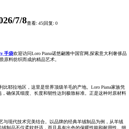
6/7/8
查看:
45
|
回复:
0
fty 手袋
欢迎访问Loro Piana诺悠翩雅中国官网,探索意大利奢侈品
品质原料纺织而成的精品艺术。
比耶拉地区，这里是世界顶级羊毛的产地。Loro Piana家族凭
选，确保其细度、长度和韧性达到极致标准。正是这种对原材料
统工艺与现代技术完美结合。以品牌的经典羊绒制品为例，从羊绒
羊绒制品不仅柔软舒适，而且具有出色的保暖性能和耐用性。细