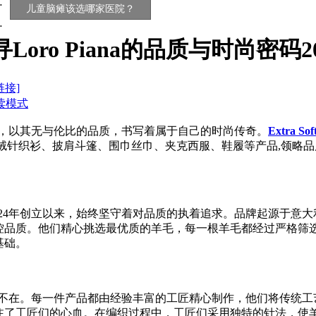
儿童脑瘫该选哪家医院？
Loro Piana的品质与时尚密码202
链接]
读模式
名字，以其无与伦比的品质，书写着属于自己的时尚传奇。
Extra So
绒针织衫、披肩斗篷、围巾丝巾、夹克西服、鞋履等产品,领略
1924年创立以来，始终坚守着对品质的执着追求。品牌起源于意大利
控品质。他们精心挑选最优质的羊毛，每一根羊毛都经过严格筛
基础。
艺无处不在。每一件产品都由经验丰富的工匠精心制作，他们将传
注了工匠们的心血。在编织过程中，工匠们采用独特的针法，使