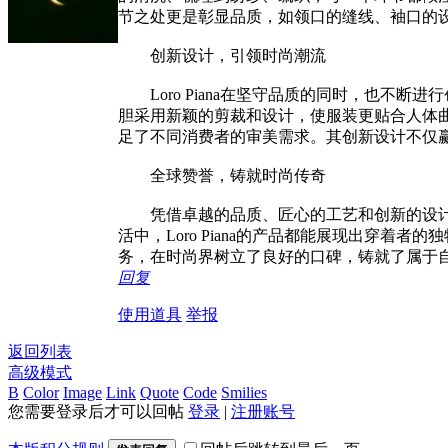
节之处更是彰显品质，如领口的缝线、袖口的
创新设计，引领时尚潮流
Loro Piana在坚守品质的同时，也不
胆采用新颖的剪裁和设计，使服装更贴合人体曲线
足了不同消费者的审美需求。其创新设计不仅
全球赞誉，铸就时尚传奇
凭借卓越的品质、匠心的工艺和创新的设计，L
活中，Loro Piana的产品都能展现出穿着
务，在时尚界树立了良好的口碑，铸就了属于
回复
使用道具
举报
返回列表
高级模式
B
Color
Image
Link
Quote
Code
Smilies
您需要登录后才可以回帖
登录
|
注册账号