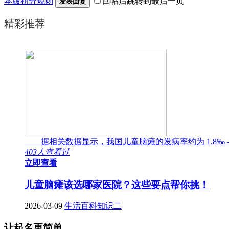
本版积分规则
回帖后跳转到最后一页
发表回复
精彩推荐
据相关数据显示，我国儿童脑瘫的发病率约为 1.8‰ -
403人查看过
立即查看
儿童脑瘫该选哪家医院？这些要点帮你挑！
2026-03-09
生活百科知识二
让起名更简单