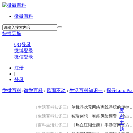
微微百科
快捷导航
QQ登录
微博登录
微信登录
注册
|
登录
微微百科
»
微微百科
›
风雨不动
›
生活百科知识一
›
探寻Loro P
[生活百科知识三]
单机游戏无网络离线游玩的便捷娱乐优势
发
[生活百科知识三]
智瑞创想：智能风险预警，抢占舆情处置主动
布
主
[百科生活知识二]
《热血江湖觉醒》手游官网官方下载链接：轻
题