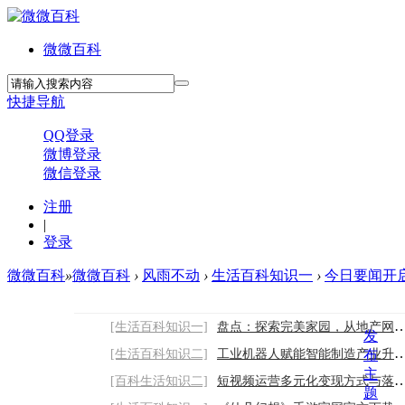
微微百科
快捷导航
QQ登录
微博登录
微信登录
注册
|
登录
微微百科
»
微微百科
›
风雨不动
›
生活百科知识一
›
今日要闻开启
[生活百科知识一]
盘点：探索完美家园，从地产网站建设开始
发
[生活百科知识二]
工业机器人赋能智能制造产业升级核心价值
布
主
[百科生活知识二]
短视频运营多元化变现方式与落地实操思路
题