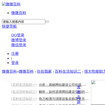
微微百科
快捷导航
QQ登录
微博登录
微信登录
注册
|
登录
微微百科
»
微微百科
›
住在我家
›
百科生活知识二
›
强大性能助
[百科生活知识一]
分析：揭秘网站建设公司价格 如何选择比较
发
[生活百科知识三]
解析：如何选择网站建设空间的大小
布
主
[百科生活知识一]
电力检测与清障设备采购需要关注哪些因素
题