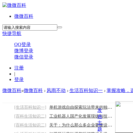
微微百科
快捷导航
QQ登录
微博登录
微信登录
注册
|
登录
微微百科
»
微微百科
›
风雨不动
›
生活百科知识一
›
掌握攻略，选对
[生活百科知识一]
单机游戏自由探索玩法带来的独特游玩乐趣
发
[百科生活知识二]
工业机器人国产化发展现状与技术突破趋势
布
主
[百科生活知识二]
关于：为什么那么多企业要建设网站-
题