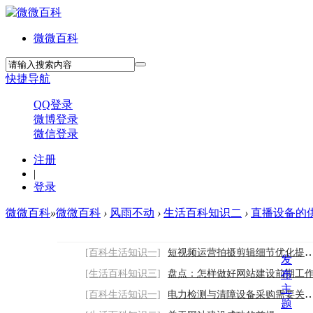
微微百科
快捷导航
QQ登录
微博登录
微信登录
注册
|
登录
微微百科
»
微微百科
›
风雨不动
›
生活百科知识二
›
直播设备的
[百科生活知识一]
短视频运营拍摄剪辑细节优化提升作品质感
发
[生活百科知识三]
盘点：怎样做好网站建设前期工
布
主
[百科生活知识一]
电力检测与清障设备采购需要关注哪些因素
题