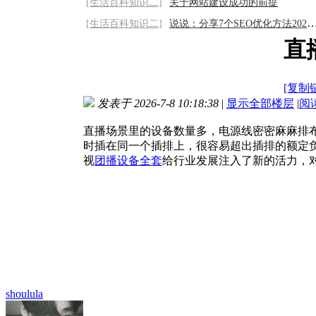
[生活百科知识二]
关于网站建设成功的前提
[生活百科知识二]
说说：分享7个SEO优化方法2026/8/7
直
[复制
发表于 2026-7-8 10:18:38
|
显示全部楼层
|
阅
直播场景里的设备数量多，电源线密密麻麻排
时插在同一个插排上，很容易超出插排的额定
视
团播设备全套
给行业发展注入了新的活力，对于激活市
shoulula