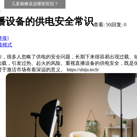
儿童脑瘫该选哪家医院？
播设备的供电安全常识
查看:
50
|
回复:
0
链接]
读模式
布，很多人忽略了供电的安全问题，长期下来很容易出现过载、
负载，引发过热、起火的风险。重视直播设备的供电安全，既是
场有着深远的意义。 https://shiju.tech/