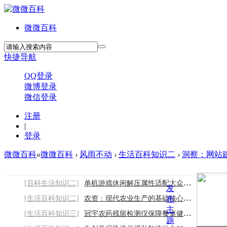
微微百科
快捷导航
QQ登录
微博登录
微信登录
注册
|
登录
微微百科
»
微微百科
›
风雨不动
›
生活百科知识二
›
洞察：网站建
[百科生活知识二]
单机游戏休闲解压属性适配大众日常娱乐
发
[生活百科知识二]
农资：现代农业生产的基础核心保障
布
主
[生活百科知识三]
冠宇农药残留检测仪保障餐桌健康2026/8/9
题