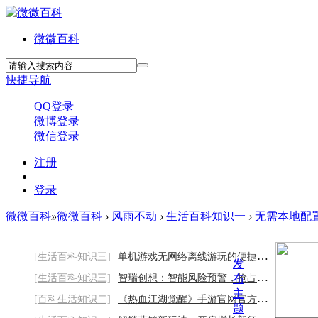
微微百科
快捷导航
QQ登录
微博登录
微信登录
注册
|
登录
微微百科
»
微微百科
›
风雨不动
›
生活百科知识一
›
无需本地配置，
[生活百科知识三]
单机游戏无网络离线游玩的便捷娱乐优势
发
[生活百科知识三]
智瑞创想：智能风险预警，抢占舆情处置主动
布
主
[百科生活知识二]
《热血江湖觉醒》手游官网官方下载链接：轻
题