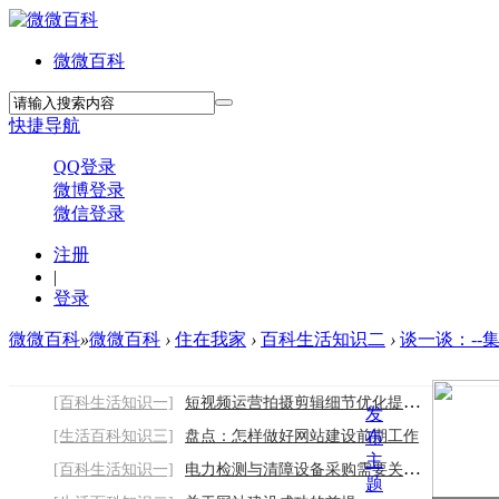
微微百科
快捷导航
QQ登录
微博登录
微信登录
注册
|
登录
微微百科
»
微微百科
›
住在我家
›
百科生活知识二
›
谈一谈：--
[百科生活知识一]
短视频运营拍摄剪辑细节优化提升作品质感
发
[生活百科知识三]
盘点：怎样做好网站建设前期工作
布
主
[百科生活知识一]
电力检测与清障设备采购需要关注哪些因素
题