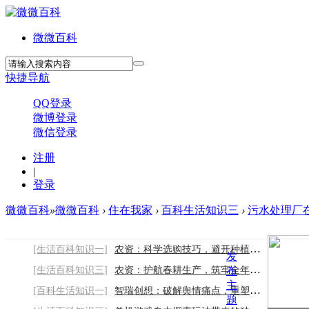
微微百科
快捷导航
QQ登录
微博登录
微信登录
注册
|
登录
微微百科
»
微微百科
›
住在我家
›
百科生活知识三
›
污水处理厂在
[生活百科知识一]
农资：科学选购技巧，避开种植采购误区
发
[生活百科知识三]
农资：护航春耕生产，筑牢全年丰收根基
布
主
[百科生活知识一]
智瑞创想：破解舆情痛点，重塑行业服务新标
题