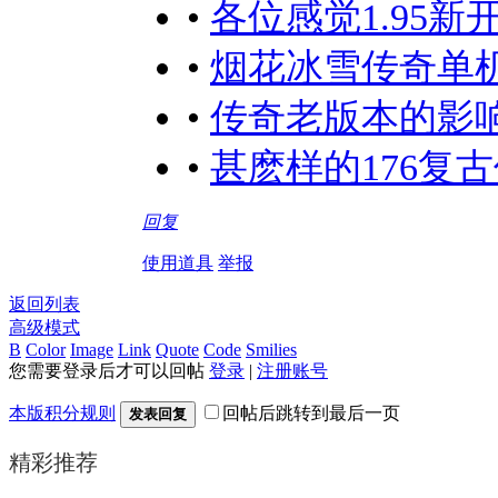
•
各位感觉1.95
•
烟花冰雪传奇单
•
传奇老版本的影
•
甚麽样的176复
回复
使用道具
举报
返回列表
高级模式
B
Color
Image
Link
Quote
Code
Smilies
您需要登录后才可以回帖
登录
|
注册账号
本版积分规则
回帖后跳转到最后一页
发表回复
精彩推荐