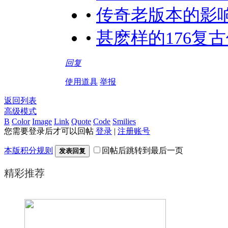
•
传奇老版本的影
•
甚麽样的176复
回复
使用道具
举报
返回列表
高级模式
B
Color
Image
Link
Quote
Code
Smilies
您需要登录后才可以回帖
登录
|
注册账号
本版积分规则
回帖后跳转到最后一页
发表回复
精彩推荐