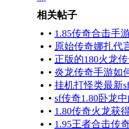
相关帖子
•
1.85传奇合击
•
原始传奇娜扎代言
•
正版的180火龙传
•
炎龙传奇手游如
•
挂机打怪类最新s
•
sf传奇1.80卧
•
1.80传奇火龙
•
1.95王者合击传