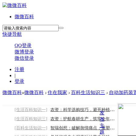
微微百科
快捷导航
QQ登录
微博登录
微信登录
注册
|
登录
微微百科
»
微微百科
›
住在我家
›
百科生活知识三
›
自动加药装
[生活百科知识一]
农资：科学选购技巧，避开种植采购误区
发
[生活百科知识三]
农资：护航春耕生产，筑牢全年丰收根基
布
主
[百科生活知识一]
智瑞创想：破解舆情痛点，重塑行业服务新标
题