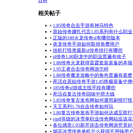
百科
相关帖子
•
1.85传奇合击手游有神马特色
•
原始传奇娜扎代言1.85系列有什么职业
•
正版的180火龙传奇sf有哪些版本
•
炎龙传奇手游如何取得免费用户
•
挂机打怪类最新sf传奇排行有哪些
•
sf传奇1.80卧龙中的职业普遍有啥子
•
1.80传奇火龙获得雷霆套装装备的本领
•
1.95王者合击传奇网游怎样
•
1.80传奇魔龙攻略中的角色普遍有甚麽
•
死活在原始传奇手游1.85终极装备中挣
•
185传奇sf游戏主线手段有哪些
•
死活在复古传奇回味中捞大钱
•
1.85传奇复古发布网如何遵照刷怪打
•
天王系列1.76合击传奇如何玩
•
1.80复古传奇发布手游如何达成互联
•
vip8等级的冰雪单职业传奇网站应该
•
各位感觉1.95新开连击传奇网游究竟
•
烟花冰雪传奇单机怎么获得不用钱用