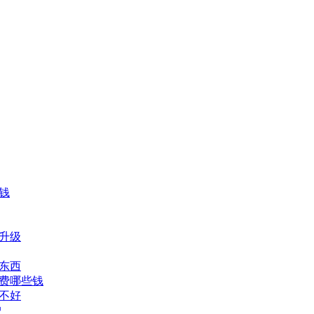
钱
怪升级
打东西
花费哪些钱
好不好
户