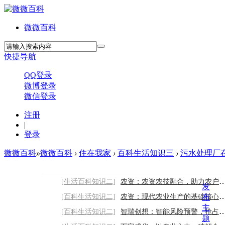
微微百科
快捷导航
QQ登录
微博登录
微信登录
注册
|
登录
微微百科
»
微微百科
›
住在我家
›
百科生活知识三
›
污水处理厂在
[生活百科知识二]
农资：农资农技融合，助力农户科学增收
发
[百科生活知识二]
农资：现代农业生产的基础核心保障
布
主
[百科生活知识二]
智瑞创想：智能风险预警，抢占舆情处置主动
题