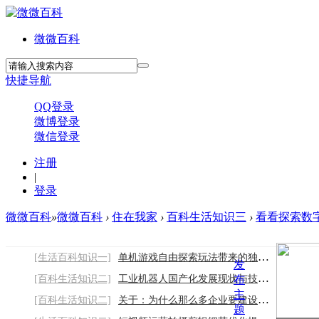
微微百科
快捷导航
QQ登录
微博登录
微信登录
注册
|
登录
微微百科
»
微微百科
›
住在我家
›
百科生活知识三
›
看看探索数字
[生活百科知识一]
单机游戏自由探索玩法带来的独特游玩乐趣
发
[百科生活知识二]
工业机器人国产化发展现状与技术突破趋势
布
主
[百科生活知识二]
关于：为什么那么多企业要建设网站-
题