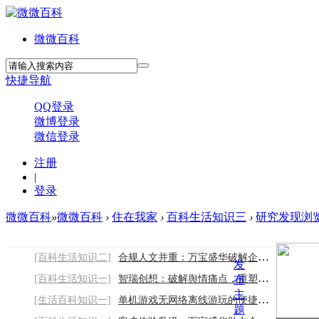
微微百科
快捷导航
QQ登录
微博登录
微信登录
注册
|
登录
微微百科
»
微微百科
›
住在我家
›
百科生活知识三
›
研究发现浏览
[百科生活知识二]
合规人文并重：万宝盛华破解企业裁员安置难
发
[百科生活知识一]
智瑞创想：破解舆情痛点，重塑行业服务新标
布
主
[生活百科知识一]
单机游戏无网络离线游玩的便捷娱乐优势
题