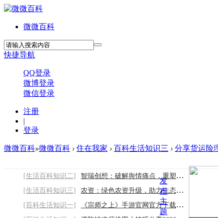
微微百科
快捷导航
QQ登录
微博登录
微信登录
注册
|
登录
微微百科
»
微微百科
›
住在我家
›
百科生活知识三
›
分享货运险
[生活百科知识二]
智瑞创想：破解舆情痛点，重塑行业服务新标
发
[生活百科知识三]
农资：绿色农资升级，助力生态农业发展
布
主
[百科生活知识一]
《宗师之上》手游官网官方下载链接：开启安
题