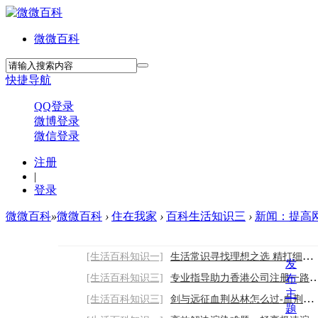
微微百科
快捷导航
QQ登录
微博登录
微信登录
注册
|
登录
微微百科
»
微微百科
›
住在我家
›
百科生活知识三
›
新闻：提高网站
[生活百科知识一]
生活常识寻找理想之选 精打细算下选择网站
发
[生活百科知识三]
专业指导助力香港公司注册一路畅通2026/8/7
布
主
[生活百科知识三]
剑与远征血荆丛林怎么过-血荆丛林地图通关
题