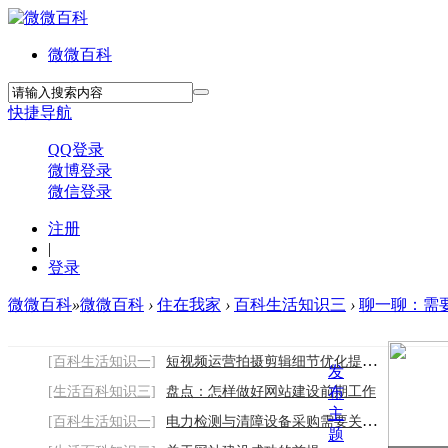
微微百科
快捷导航
QQ登录
微博登录
微信登录
注册
|
登录
微微百科
»
微微百科
›
住在我家
›
百科生活知识三
›
聊一聊：需要
[百科生活知识一]
短视频运营拍摄剪辑细节优化提升作品质感
发
[生活百科知识三]
盘点：怎样做好网站建设前期工作
布
主
[百科生活知识一]
电力检测与清障设备采购需要关注哪些因素
题