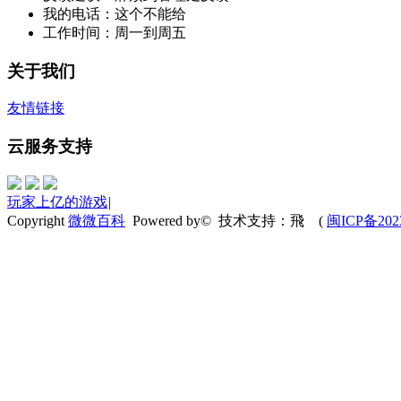
我的电话：这个不能给
工作时间：周一到周五
关于我们
友情链接
云服务支持
玩家上亿的游戏
|
Copyright
微微百科
Powered by© 技术支持：飛
(
闽ICP备202