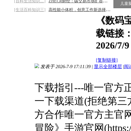
[百科生活知识二]
ZHECR财经：碳交易市场扩容，哪些行业将受
儿童
[生活百科知识三]
高性能小体积，创意工作新选择2026/8/7
《数码
载链接
2026/7/9
[复制链接]
发表于 2026-7-9 17:11:39
|
显示全部楼层
|
阅
下载指引---唯一官方
一下载渠道(拒绝第三方，
方合作唯一官方主官
冒险》手游官网(https://w