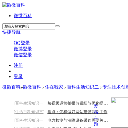
微微百科
快捷导航
QQ登录
微博登录
微信登录
注册
|
登录
微微百科
»
微微百科
›
住在我家
›
百科生活知识二
›
专注技术创新
[百科生活知识一]
短视频运营拍摄剪辑细节优化提升作品质感
发
[生活百科知识三]
盘点：怎样做好网站建设前期工作
布
主
[百科生活知识一]
电力检测与清障设备采购需要关注哪些因素
题